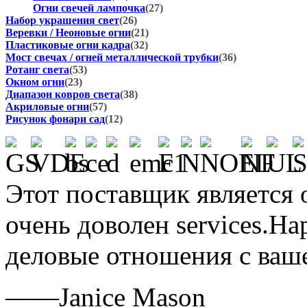
Огни свечей лампочка
(27)
Набор украшения свет
(26)
Веревки / Неоновые огни
(21)
Пластиковые огни кадра
(32)
Мост свечах / огней металлической трубки
(36)
Ротанг света
(53)
Окном огни
(23)
Диапазон ковров света
(38)
Акриловые огни
(57)
Рисунок фонари сад
(12)
Этот поставщик является о
очень доволен services.H
деловые отношения с ваш
——Janice Mason