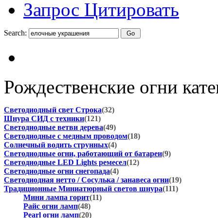
Запрос Цитировать
Search:
Рождественские огни кат
Светодиодный свет Строка
(32)
Шнура СИД с техники
(121)
Светодиодные ветви дерева
(49)
Светодиодные с медным проводом
(18)
Солнечный водить струнных
(4)
Светодиодные огни, работающий от батареи
(9)
Светодиодные LED Lights ремесел
(12)
Светодиодные огни снегопада
(4)
Светодиодная нетто / Сосулька / занавеса огни
(19)
Традиционные Миниатюрный светов шнура
(111)
Мини лампа горит
(11)
Райс огни ламп
(48)
Pearl огни ламп
(20)