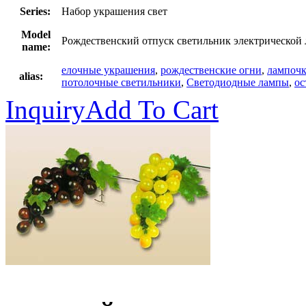
Series:
Набор украшения свет
Model
Рождественский отпуск светильник электрической
name:
елочные украшения
,
рождественские огни
,
лампоч
alias:
потолочные светильники
,
Светодиодные лампы
,
ос
Inquiry
Add To Cart