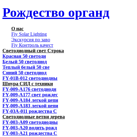
Рождество органд
О нас
Fiy Solar Lighting
Экскурсия по заво
Fiy Контроль качест
Светодиодный свет Строка
Красная 50 светоди
Белый 50 светодиод
Теплый белый 50 све
Синий 50 светодиод
FY-01B-012 светодиодны
Шнура СИД с техники
FY-009-A176 светодиодн
FY-009-A177 свет рождес
FY-009-A184 легкой цепи
FY-009-A183 легкой цепи
FY-03A-011 рождества С
Светодиодные ветви дерева
FY-003-A09 светодиодны
FY-003-A20 водить рожд
FY-003-A21 рождества С