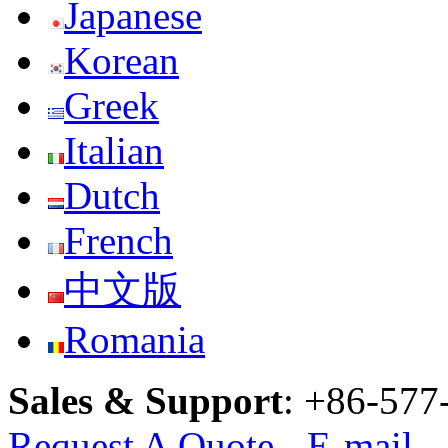
Japanese
Korean
Greek
Italian
Dutch
French
中文版
Romania
Sales & Support
:
+86-577
Request A Quote
-
E-mail