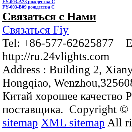
FY-003-A23 рождества С
FY-003-B09 рождества С
Связаться с Нами
Связаться Fiy
Tel:
+86-577-62625877 E
http://ru.24vlights.com
Address :
Building 2, Xian
Hongqiao, Wenzhou,32560
Китай хорошее качество 
поставщика.
Copyright ©
sitemap
XML sitemap
All r