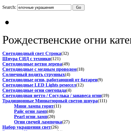
Search:
Рождественские огни кат
Светодиодный свет Строка
(32)
Шнура СИД с техники
(121)
Светодиодные ветви дерева
(49)
Светодиодные с медным проводом
(18)
Солнечный водить струнных
(4)
Светодиодные огни, работающий от батареи
(9)
Светодиодные LED Lights ремесел
(12)
Светодиодные огни снегопада
(4)
Светодиодная нетто / Сосулька / занавеса огни
(19)
Традиционные Миниатюрный светов шнура
(111)
Мини лампа горит
(11)
Райс огни ламп
(48)
Pearl огни ламп
(20)
Огни свечей лампочка
(27)
Набор украшения свет
(26)