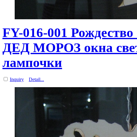
FY-016-001 Рождес
ДЕД МОРОЗ окна свет
лампочки
Inquiry
Detail...