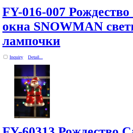
FY-016-007 Рождеств
окна SNOWMAN свети
лампочки
Inquiry
Detail...
FY-60313 Рождество С