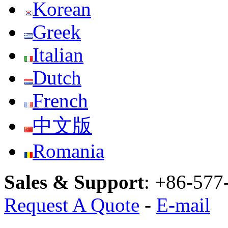
Korean
Greek
Italian
Dutch
French
中文版
Romania
Sales & Support
:
+86-577
Request A Quote
-
E-mail